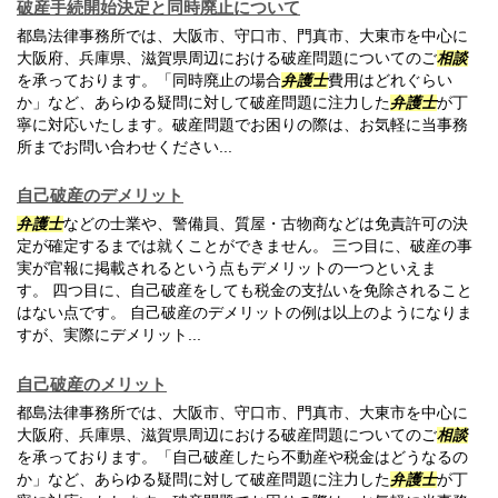
破産手続開始決定と同時廃止について
都島法律事務所では、大阪市、守口市、門真市、大東市を中心に
大阪府、兵庫県、滋賀県周辺における破産問題についてのご
相談
を承っております。「同時廃止の場合
弁護士
費用はどれぐらい
か」など、あらゆる疑問に対して破産問題に注力した
弁護士
が丁
寧に対応いたします。破産問題でお困りの際は、お気軽に当事務
所までお問い合わせください...
自己破産のデメリット
弁護士
などの士業や、警備員、質屋・古物商などは免責許可の決
定が確定するまでは就くことができません。 三つ目に、破産の事
実が官報に掲載されるという点もデメリットの一つといえま
す。 四つ目に、自己破産をしても税金の支払いを免除されること
はない点です。 自己破産のデメリットの例は以上のようになりま
すが、実際にデメリット...
自己破産のメリット
都島法律事務所では、大阪市、守口市、門真市、大東市を中心に
大阪府、兵庫県、滋賀県周辺における破産問題についてのご
相談
を承っております。「自己破産したら不動産や税金はどうなるの
か」など、あらゆる疑問に対して破産問題に注力した
弁護士
が丁