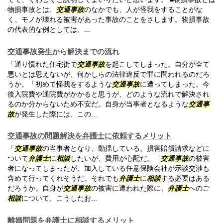
物損事故とは、
交通事故
のなかでも、人が怪我をすることがな
く、モノが壊れる被害があった事故のことをさします。物損事故
の代表的な例としては、...
交通事故発生から解決までの流れ
「通り慣れた住宅街で
交通事故
を起こしてしまった。自分が全て
悪いとは思えないが、何かしらの法律違反で罪に問われるのだろ
うか。「初めて怪我をするような
交通事故
に遭ってしまった。今
後入院費や通院費がかかると思うが、どのような流れで解決され
るのか分からないため不安だ。自身が当事者となるような
交通事
故
が発生した際には、この...
交通事故の問題解決を弁護士に依頼するメリット
「
交通事故
の当事者となり、動揺している。損害賠償請求などに
ついて
弁護士
に
相談
したいが、費用が心配だ。「
交通事故
の被害
者になってしまったが、加入している任意保険会社が示談交渉も
含めて行ってくれそうだ。それでも
弁護士
に
相談
する必要はある
だろうか。自身が
交通事故
の被害に遭われた際に、
弁護士
へのご
相談
について、こうしたお...
離婚問題を弁護士に相談するメリット