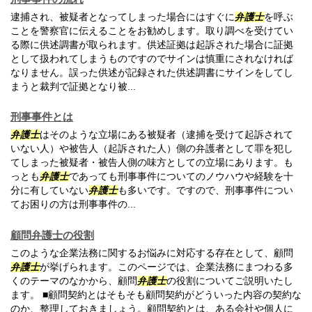
逮捕され、被疑者となってしまった場合にはすぐに
弁護士
を呼ぶ
ことを警察官に伝えることをお勧めします。取り調べを受けてい
る際に供述調書が取られます。供述証拠は起訴された場合に証拠
として扱われてしまうものですのでサインは慎重にされなければ
なりません。誤った供述が記録された供述調書にサインをしてし
まうと裁判で証拠となり被...
刑事事件とは
弁護士
はそのような立場にある被疑者（逮捕を受けて起訴されて
いない人）や被告人（起訴された人）側の弁護者として罪を犯し
てしまった被疑者・被告人側の味方としての立場にあります。も
っとも
弁護士
であっても刑事事件についてのノウハウや経験を十
分に有していない
弁護士
も多いです。ですので、刑事事件につい
てお困りの方は刑事事件の...
顧問弁護士の役割
このような企業法務に関するお悩みに対応する存在として、顧問
弁護士
が挙げられます。このページでは、企業法務にまつわる多
くのテーマのなかから、顧問
弁護士
の役割についてご説明いたし
ます。 ■顧問契約とはそもそも顧問契約がどういった内容の契約な
のか、整理しておきましょう。顧問契約とは、ある会社や個人に