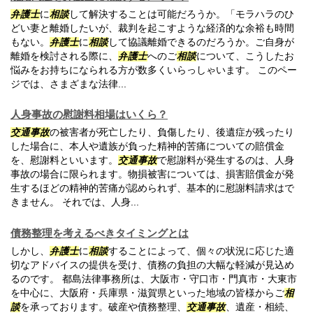
弁護士
に
相談
して解決することは可能だろうか。「モラハラのひ
どい妻と離婚したいが、裁判を起こすような経済的な余裕も時間
もない。
弁護士
に
相談
して協議離婚できるのだろうか。ご自身が
離婚を検討される際に、
弁護士
へのご
相談
について、こうしたお
悩みをお持ちになられる方が数多くいらっしゃいます。 このペー
ジでは、さまざまな法律...
人身事故の慰謝料相場はいくら？
交通事故
の被害者が死亡したり、負傷したり、後遺症が残ったり
した場合に、本人や遺族が負った精神的苦痛についての賠償金
を、慰謝料といいます。
交通事故
で慰謝料が発生するのは、人身
事故の場合に限られます。物損被害については、損害賠償金が発
生するほどの精神的苦痛が認められず、基本的に慰謝料請求はで
きません。 それでは、人身...
債務整理を考えるべきタイミングとは
しかし、
弁護士
に
相談
することによって、個々の状況に応じた適
切なアドバイスの提供を受け、債務の負担の大幅な軽減が見込め
るのです。 都島法律事務所は、大阪市・守口市・門真市・大東市
を中心に、大阪府・兵庫県・滋賀県といった地域の皆様からご
相
談
を承っております。破産や債務整理、
交通事故
、遺産・相続、