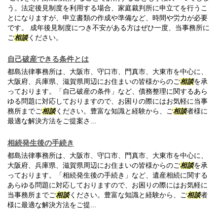
う。法定後見制度を利用する場合、家庭裁判所に申立てを行うこ
とになりますが、申立書類の作成や準備など、時間や労力が必要
です。 成年後見制度につき不安がある方はぜひ一度、当事務所に
ご
相談
ください。
自己破産できる条件とは
都島法律事務所は、大阪市、守口市、門真市、大東市を中心に、
大阪府、兵庫県、滋賀県周辺にお住まいの皆様からのご
相談
を承
っております。「自己破産の条件」など、債務整理に関するあら
ゆる問題に対応しておりますので、お困りの際にはお気軽に当事
務所までご
相談
ください。豊富な知識と経験から、ご
相談
者様に
最適な解決方法をご提案さ...
相続発生後の手続き
都島法律事務所は、大阪市、守口市、門真市、大東市を中心に、
大阪府、兵庫県、滋賀県周辺にお住まいの皆様からのご
相談
を承
っております。「相続発生後の手続き」など、遺産相続に関する
あらゆる問題に対応しておりますので、お困りの際にはお気軽に
当事務所までご
相談
ください。豊富な知識と経験から、ご
相談
者
様に最適な解決方法をご提...