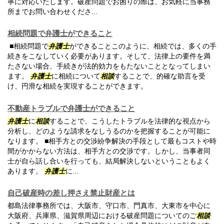
寧に対応いたします。破産問題でお困りの際は、お気軽に当事務
所までお問い合わせくださ...
相続問題で弁護士ができること
■相続問題で
弁護士
ができることこのように、相続では、多くの手
続きをこなしていく必要があります。そして、法律上の要件を満
たさない場合、手続きが法的効力をもたないこととなってしまい
ます。
弁護士
に相続について
相談
することで、的確な助言を受
け、円滑な相続を実現することができます。
不動産トラブルで弁護士ができること
弁護士
に
相談
することで、こうしたトラブルを法律的な視点から
分析し、どのような請求をなしうるのかを把握することが可能に
なります。 ■相手方との交渉紛争解決の手段として最もコストや時
間がかからない方法は、相手方との交渉です。しかし、当事者同
士が自ら話し合いを行っても、結局解決しないということもよく
あります。
弁護士
に...
自己破産時の差し押さえ禁止財産とは
都島法律事務所では、大阪市、守口市、門真市、大東市を中心に
大阪府、兵庫県、滋賀県周辺における破産問題についてのご
相談