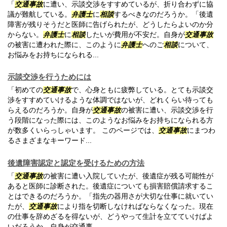
「
交通事故
に遭い、示談交渉をすすめているが、折り合わずに協
議が難航している。
弁護士
に
相談
するべきなのだろうか。「後遺
障害が残りそうだと医師に告げられたが、どうしたらよいのか分
からない。
弁護士
に
相談
したいが費用が不安だ。自身が
交通事故
の被害に遭われた際に、このように
弁護士
へのご
相談
について、
お悩みをお持ちになられる...
示談交渉を行うためには
「初めての
交通事故
で、心身ともに疲弊している。とても示談交
渉をすすめていけるような体調ではないが、どれくらい待っても
らえるのだろうか。自身が
交通事故
の被害に遭い、示談交渉を行
う段階になった際には、このようなお悩みをお持ちになられる方
が数多くいらっしゃいます。 このページでは、
交通事故
にまつわ
るさまざまなキーワード...
後遺障害認定と認定を受けるための方法
「
交通事故
の被害に遭い入院していたが、後遺症が残る可能性が
あると医師に診断された。後遺症についても損害賠償請求するこ
とはできるのだろうか。「指先の器用さが大切な仕事に就いてい
たが、
交通事故
により指を切断しなければならなくなった。現在
の仕事を辞めざるを得ないが、どうやって生計を立てていけばよ
いだろうか。自身が交通事...