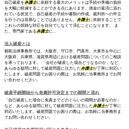
自己破産を
弁護士
に依頼する最大のメリットは手続や準備の負担
を大幅に軽減することができる点にあります。借金の返済に追わ
れている状況で、自己破産の手続や書類の作成、裁判所への申立
を行うのは容易なことではありません。
弁護士
に依頼することで
これらの煩雑な対応を自分でしなくて済むことになります。 ま
た、専門家である
弁護士
に...
法人破産とは
都島法律事務所では、大阪市、守口市、門真市、大東市を中心に
大阪府、兵庫県、滋賀県周辺における破産問題についてのご相談
を承っております。 「会社が破産した場合どうなるのか」など、
あらゆる疑問に対して破産問題に注力した
弁護士
が丁寧に対応い
たします。破産問題でお困りの際は、お気軽に当事務所までお問
い合わせください。
破産手続開始から免責許可決定までの期間と流れ
「自己破産した場合に免責までどのぐらいの期間が必要なのか」
など、あらゆる疑問に対して破産問題に注力した
弁護士
が丁寧に
対応いたします。破産問題でお困りの際は、お気軽に当事務所ま
でお問い合わせください。