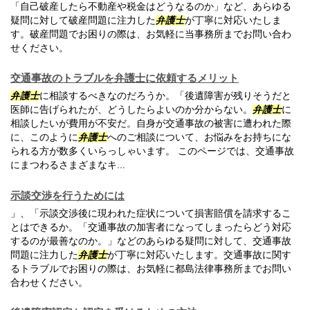
「自己破産したら不動産や税金はどうなるのか」など、あらゆる
疑問に対して破産問題に注力した
弁護士
が丁寧に対応いたしま
す。破産問題でお困りの際は、お気軽に当事務所までお問い合わ
せください。
交通事故のトラブルを弁護士に依頼するメリット
弁護士
に相談するべきなのだろうか。「後遺障害が残りそうだと
医師に告げられたが、どうしたらよいのか分からない。
弁護士
に
相談したいが費用が不安だ。自身が交通事故の被害に遭われた際
に、このように
弁護士
へのご相談について、お悩みをお持ちにな
られる方が数多くいらっしゃいます。 このページでは、交通事故
にまつわるさまざまなキ...
示談交渉を行うためには
」、「示談交渉後に現われた症状について損害賠償を請求するこ
とはできるか。「交通事故の加害者になってしまったらどう対応
するのが最善なのか。」などのあらゆる疑問に対して、交通事故
問題に注力した
弁護士
が丁寧に対応いたします。交通事故に関す
るトラブルでお困りの際は、お気軽に都島法律事務所までお問い
合わせください。