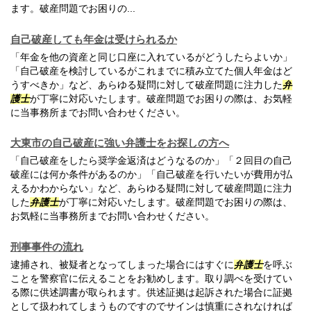
ます。破産問題でお困りの...
自己破産しても年金は受けられるか
「年金を他の資産と同じ口座に入れているがどうしたらよいか」
「自己破産を検討しているがこれまでに積み立てた個人年金はど
うすべきか」など、あらゆる疑問に対して破産問題に注力した
弁
護士
が丁寧に対応いたします。破産問題でお困りの際は、お気軽
に当事務所までお問い合わせください。
大東市の自己破産に強い弁護士をお探しの方へ
「自己破産をしたら奨学金返済はどうなるのか」「２回目の自己
破産には何か条件があるのか」「自己破産を行いたいが費用が払
えるかわからない」など、あらゆる疑問に対して破産問題に注力
した
弁護士
が丁寧に対応いたします。破産問題でお困りの際は、
お気軽に当事務所までお問い合わせください。
刑事事件の流れ
逮捕され、被疑者となってしまった場合にはすぐに
弁護士
を呼ぶ
ことを警察官に伝えることをお勧めします。取り調べを受けてい
る際に供述調書が取られます。供述証拠は起訴された場合に証拠
として扱われてしまうものですのでサインは慎重にされなければ