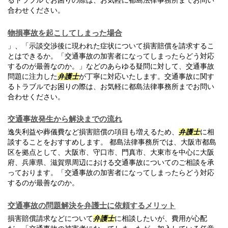
るトラブルでお困りの際は、お気軽に都島法律事務所までお問い
合わせください。
物損事故を起こしてしまった場合
」、「示談交渉後に現われた症状について損害賠償を請求するこ
とはできるか。「交通事故の加害者になってしまったらどう対応
するのが最善なのか。」などのあらゆる疑問に対して、交通事故
問題に注力した
弁護士
が丁寧に対応いたします。交通事故に関す
るトラブルでお困りの際は、お気軽に都島法律事務所までお問い
合わせください。
交通事故発生から解決までの流れ
逸失利益や葬儀費など損害賠償の項目も増えるため、
弁護士
に相
談することをおすすめします。 都島法律事務所では、大阪市都島
区を拠点として、大阪市、守口市、門真市、大東市を中心に大阪
府、兵庫県、滋賀県周辺における交通事故についてのご相談を承
っております。「交通事故の加害者になってしまったらどう対応
するのが最善なのか。
交通事故の問題解決を弁護士に依頼するメリット
損害賠償請求などについて
弁護士
に相談したいが、費用が心配