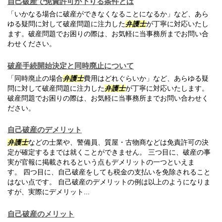
自己破産で免責許可が下りる条件とは
「いかなる場合に破産ができなくなることになるか」など、あら
ゆる疑問に対して破産問題に注力した
弁護士
が丁寧に対応いたし
ます。破産問題でお困りの際は、お気軽に当事務所までお問い合
わせください。
破産手続開始決定と同時廃止について
「同時廃止の場合
弁護士
費用はどれぐらいか」など、あらゆる疑
問に対して破産問題に注力した
弁護士
が丁寧に対応いたします。
破産問題でお困りの際は、お気軽に当事務所までお問い合わせく
ださい。
自己破産のデメリット
弁護士
などの士業や、警備員、質屋・古物商などは免責許可の決
定が確定するまでは就くことができません。 三つ目に、破産の事
実が官報に掲載されるという点もデメリットの一つといえま
す。 四つ目に、自己破産をしても税金の支払いを免除されること
はない点です。 自己破産のデメリットの例は以上のようになりま
すが、実際にデメリット...
自己破産のメリット