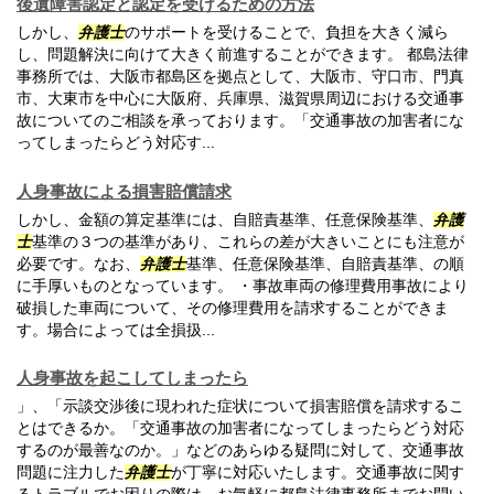
後遺障害認定と認定を受けるための方法
しかし、
弁護士
のサポートを受けることで、負担を大きく減ら
し、問題解決に向けて大きく前進することができます。 都島法律
事務所では、大阪市都島区を拠点として、大阪市、守口市、門真
市、大東市を中心に大阪府、兵庫県、滋賀県周辺における交通事
故についてのご相談を承っております。「交通事故の加害者にな
ってしまったらどう対応す...
人身事故による損害賠償請求
しかし、金額の算定基準には、自賠責基準、任意保険基準、
弁護
士
基準の３つの基準があり、これらの差が大きいことにも注意が
必要です。なお、
弁護士
基準、任意保険基準、自賠責基準、の順
に手厚いものとなっています。 ・事故車両の修理費用事故により
破損した車両について、その修理費用を請求することができま
す。場合によっては全損扱...
人身事故を起こしてしまったら
」、「示談交渉後に現われた症状について損害賠償を請求するこ
とはできるか。「交通事故の加害者になってしまったらどう対応
するのが最善なのか。」などのあらゆる疑問に対して、交通事故
問題に注力した
弁護士
が丁寧に対応いたします。交通事故に関す