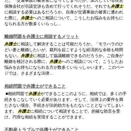
だ。「交通事故の被害者になってしまったが、加入している任意
保険会社が示談交渉も含めて行ってくれそうだ。それでも
弁護士
に相談する必要はあるだろうか。自身が交通事故の被害に遭われ
た際に、
弁護士
へのご相談について、こうしたお悩みをお持ちに
なられる方が数多くいらっし...
離婚問題を弁護士に相談するメリット
弁護士
に相談して解決することは可能だろうか。「モラハラのひ
どい妻と離婚したいが、裁判を起こすような経済的な余裕も時間
もない。
弁護士
に相談して協議離婚できるのだろうか。ご自身が
離婚を検討される際に、
弁護士
へのご相談について、こうしたお
悩みをお持ちになられる方が数多くいらっしゃいます。 このペー
ジでは、さまざまな法律...
相続問題で弁護士ができること
■相続問題で
弁護士
ができることこのように、相続では、多くの手
続きをこなしていく必要があります。そして、法律上の要件を満
たさない場合、手続きが法的効力をもたないこととなってしまい
ます。
弁護士
に相続について相談することで、的確な助言を受
け、円滑な相続を実現することができます。
不動産トラブルで弁護士ができること