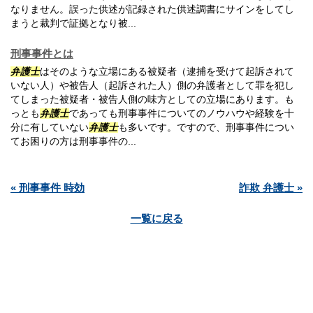
なりません。誤った供述が記録された供述調書にサインをしてし
まうと裁判で証拠となり被...
刑事事件とは
弁護士
はそのような立場にある被疑者（逮捕を受けて起訴されて
いない人）や被告人（起訴された人）側の弁護者として罪を犯し
てしまった被疑者・被告人側の味方としての立場にあります。も
っとも
弁護士
であっても刑事事件についてのノウハウや経験を十
分に有していない
弁護士
も多いです。ですので、刑事事件につい
てお困りの方は刑事事件の...
« 刑事事件 時効
詐欺 弁護士 »
一覧に戻る