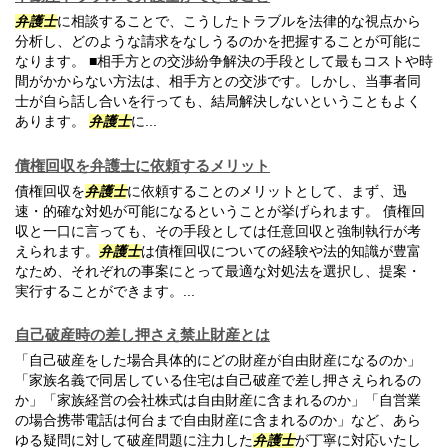
弁護士
に相談することで、こうしたトラブルを法律的な視点から
分析し、どのような請求をなしうるのかを把握することが可能に
なります。 ■相手方との交渉紛争解決の手段として最もコストや時
間がかからない方法は、相手方との交渉です。しかし、当事者同
士が自ら話し合いを行っても、結局解決しないということもよく
あります。
弁護士
に...
債権回収を弁護士に依頼するメリット
債権回収を
弁護士
に依頼することのメリットとして、まず、迅
速・的確な対処が可能になるということが挙げられます。 債権回
収と一口に言っても、その手段としては任意回収と強制執行が考
えられます。
弁護士
は債権回収についての経験や法的知識が豊富
なため、それぞれの事案にとって最適な対処法を選択し、提案・
実行することができます。...
自己破産時の差し押さえ禁止財産とは
「自己破産をした場合具体的にどの財産が自由財産になるのか」
「家族名義で同居している住宅は自己破産で差し押さえられるの
か」「家族経営の会社株式は自由財産に含まれるのか」「自営業
の場合携帯電話は何台まで自由財産に含まれるのか」など、あら
ゆる疑問に対して破産問題に注力した
弁護士
が丁寧に対応いたし