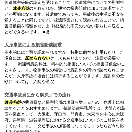
後遺障害等級の認定を受けることで、後遺障害についての慰謝料
と、
逸失利益
のそれぞれを、通常の損害賠償に加えて請求するこ
とが可能になります。後遺症であっても、事故後の生活に不安を
覚えることは同じですが、後遺障害として認められることで、損
害賠償額を増額させ、より経済的な不安の少ない暮らしを送るこ
とができるのです。 ■後...
人身事故による損害賠償請求
基本的には全額が認められますが、特別に個室を利用したりした
場合には、
認められない
ケースもありますので、注意が必要で
す。 ・慰謝料慰謝料は、精神的な損害についての損害賠償金のこ
とをさします。物損事故の場合には慰謝料の請求は認められませ
んが、人身事故の場合には請求することができます。慰謝料の金
額については、入院や通院...
交通事故発生から解決までの流れ
逸失利益
や葬儀費など損害賠償の項目も増えるため、弁護士に相
談することをおすすめします。 都島法律事務所では、大阪市都島
区を拠点として、大阪市、守口市、門真市、大東市を中心に大阪
府、兵庫県、滋賀県周辺における交通事故についてのご相談を承
っております。「交通事故の加害者になってしまったらどう対応
するのが最善なのか。