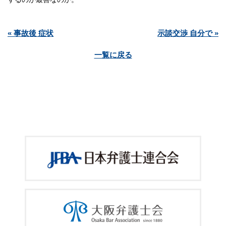
« 事故後 症状
示談交渉 自分で »
一覧に戻る