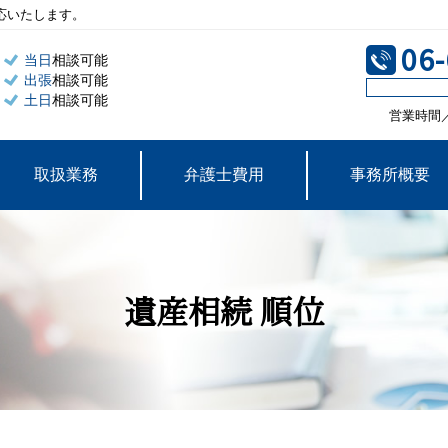
応いたします。
06
当日
相談可能
出張
相談可能
土日
相談可能
営業時間／平
取扱業務
弁護士費用
事務所概要
遺産相続 順位