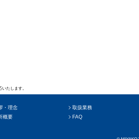
応いたします。
拶・理念
取扱業務
所概要
FAQ
© MIYAKO